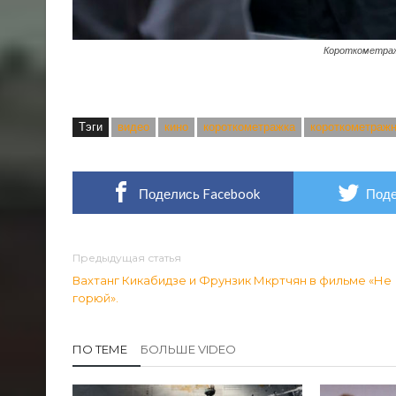
Короткометраж
Тэги
видео
кино
короткометражка
короткометраж
Поделись Facebook
Поде
Предыдущая статья
Вахтанг Кикабидзе и Фрунзик Мкртчян в фильме «Не
горюй».
ПО ТЕМЕ
БОЛЬШЕ VIDEO