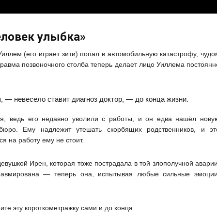
ловек улыбка»
иллем (его играет зити) попал в автомобильную катастрофу, чудо
травма позвоночного столба теперь делает лицо Уиллема постоянн
, — невесело ставит диагноз доктор, — до конца жизни.
оя, ведь его недавно уволили с работы, и он едва нашёл нову
юро. Ему надлежит утешать скорбящих родственников, и эт
я на работу ему не стоит.
девушкой Ирен, которая тоже пострадала в той злополучной аварии
травмирована — теперь она, испытывая любые сильные эмоции
те эту короткометражку сами и до конца.