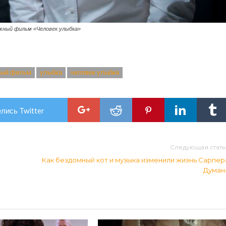
ный фильм «Человек улыбка»
ный фильм
улыбка
человек улыбка
лись Twitter
Следующая стать
Как бездомный кот и музыка изменили жизнь Сарпер
Думан