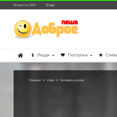
О нас
06 августа, 2026
Люди
Поступки
Стил
Главная
Video
Человек-улыбка