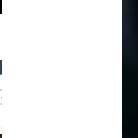
я
а
а