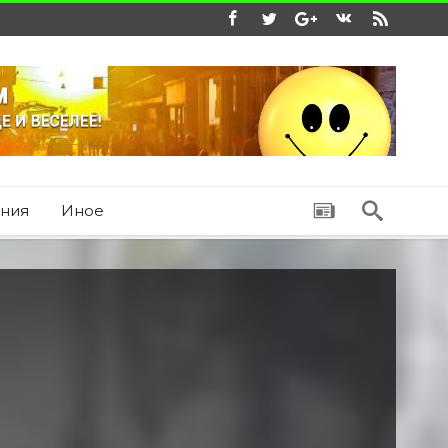
ния
Иное