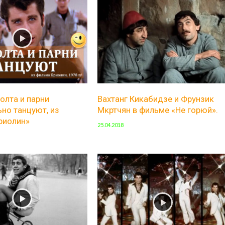
олта и парни
Вахтанг Кикабидзе и Фрунзик
но танцуют, из
Мкртчян в фильме «Не горюй».
риолин»
25.04.2018