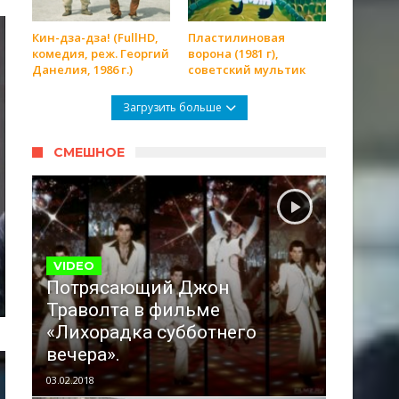
Кин-дза-дза! (FullHD,
Пластилиновая
комедия, реж. Георгий
ворона (1981 г),
Данелия, 1986 г.)
советский мультик
Загрузить больше
СМЕШНОЕ
VIDEO
Потрясающий Джон
Траволта в фильме
«Лихорадка субботнего
вечера».
03.02.2018