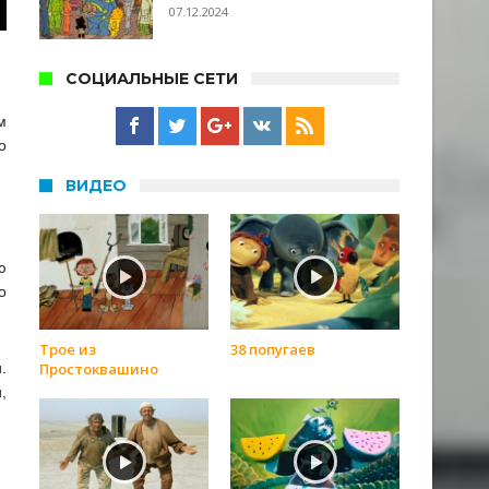
07.12.2024
СОЦИАЛЬНЫЕ СЕТИ
м
о
ВИДЕО
ю
о
Трое из
38 попугаев
.
Простоквашино
,