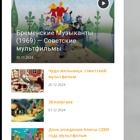
Бременские Музыканты
(1969) — Советские
мультфильмы
30.11.2024
Чудо-мельница, советский
мультфильм
20.12.2024
38 попугаев
01.12.2024
День рождения Алисы (2009
год), мультфильм