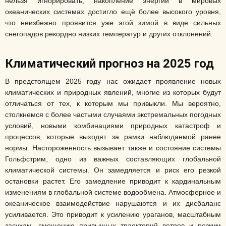
нельзя игнорировать, накопление энергии в мировых
океанических системах достигло ещё более высокого уровня,
что неизбежно проявится уже этой зимой в виде сильных
снегопадов рекордно низких температур и других отклонений.
Климатический прогноз на 2025 год
В предстоящем 2025 году нас ожидает проявление новых
климатических и природных явлений, многие из которых будут
отличаться от тех, к которым мы привыкли. Мы вероятно,
столкнемся с более частыми случаями экстремальных погодных
условий, новыми комбинациями природных катастроф и
процессов, которые выходят за рамки наблюдаемой ранее
нормы. Настороженность вызывает также и состояние системы
Гольфстрим, одно из важных составляющих глобальной
климатической системы. Он замедляется и риск его резкой
остановки растет. Его замедление приводит к кардинальным
изменениям в глобальной системе водообмена. Атмосферное и
океаническое взаимодействие нарушаются и их дисбаланс
усиливается. Это приводит к усилению ураганов, масштабным
засухам, смещению привычных траекторий ветров и резким