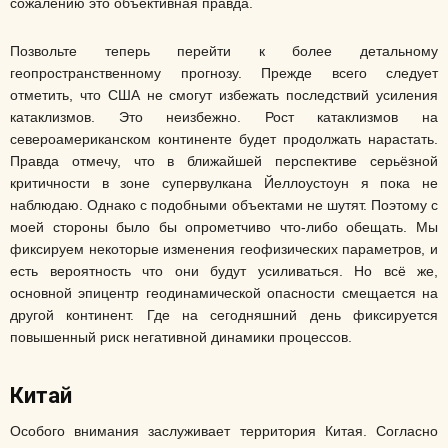
сожалению это объективная правда.
Позвольте теперь перейти к более детальному
геопространственному прогнозу. Прежде всего следует
отметить, что США не смогут избежать последствий усиления
катаклизмов. Это неизбежно. Рост катаклизмов на
североамериканском континенте будет продолжать нарастать.
Правда отмечу, что в ближайшей перспективе серьёзной
критичности в зоне супервулкана Йеллоустоун я пока не
наблюдаю. Однако с подобными объектами не шутят. Поэтому с
моей стороны было бы опрометчиво что-либо обещать. Мы
фиксируем некоторые изменения геофизических параметров, и
есть вероятность что они будут усиливаться. Но всё же,
основной эпицентр геодинамической опасности смещается на
другой континент. Где на сегодняшний день фиксируется
повышенный риск негативной динамики процессов.
Китай
Особого внимания заслуживает территория Китая. Согласно