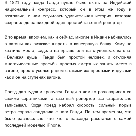
В 1921 году, когда Ганди нужно было ехать на Индийский
национальный конгресс, который он в этом же году и
возглавил, с ним случилась удивительная история, которую
сохранил до наших дней один простой газетный репортер.
В то время, впрочем, как и сейчас, многие в Индии набивались
в вагоны как рижские шпроты в консервную банку. Кому не
хватило места, сидели на крыше или на ступеньках вагона.
«Великая душа» Ганди был простой человек, и отклоняя
многочисленные просьбы простых смертных занять место в
вагоне, просто уселся рядом с такими же простыми индусами
как и он на ступенях вагона.
Поезд дал гудок и тронулся. Ганди о чем-то разговаривал со
своими соратниками, а газетный репортер все старательно
записывал. Когда поезд набрал скорость, сильный порыв
ветра сорвал сандалию с ноги Ганди. По тем временам, это
было равносильно, что кто-то навсегда расстался с самой
последней моделью iPhone.