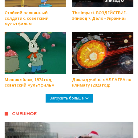
Стойкий оловянный
The Impact. ВОЗДЕЙСТВИЕ.
солдатик, советский
Эпизод 7. Дело «Украина»
мультфильм
Мешок яблок, 1974 год,
Доклад учёных АЛЛАТРА по
советский мультфильм
климату (2023 год)
Загрузить больше
СМЕШНОЕ