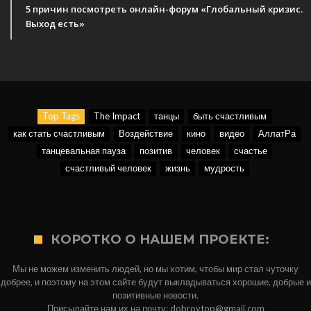
5 причин посмотреть онлайн-форум «Глобальный кризис.
Выход есть»
Top Tags
The Impact
танцы
быть счастливым
как стать счастливым
Воздействие
кино
видео
АллатРа
танцевальная пауза
позитив
человек
счастье
счастливый человек
жизнь
мудрость
КОРОТКО О НАШЕМ ПРОЕКТЕ:
Мы не можем изменить людей, но мы хотим, чтобы мир стал чуточку
добрее, и поэтому на этом сайте будут выкладываться хорошие, добрые и
позитивные новости.
Присылайте нам их на почту: dobrovtop@gmail.com