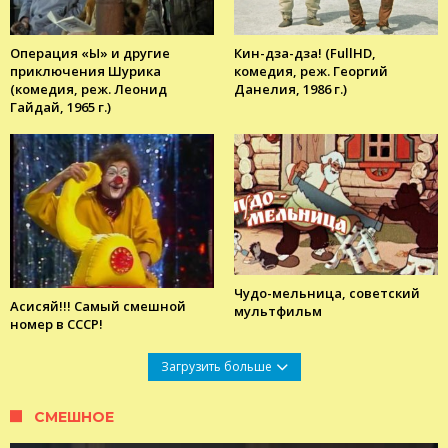
Операция «Ы» и другие
Кин-дза-дза! (FullHD,
приключения Шурика
комедия, реж. Георгий
(комедия, реж. Леонид
Данелия, 1986 г.)
Гайдай, 1965 г.)
Чудо-мельница, советский
Асисяй!!! Самый смешной
мультфильм
номер в СССР!
Загрузить больше
СМЕШНОЕ