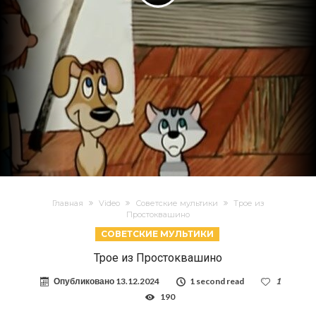
Главная
Video
Советские мультики
Трое из
Простоквашино
СОВЕТСКИЕ МУЛЬТИКИ
Трое из Простоквашино
Опубликовано
13.12.2024
1 second read
1
190